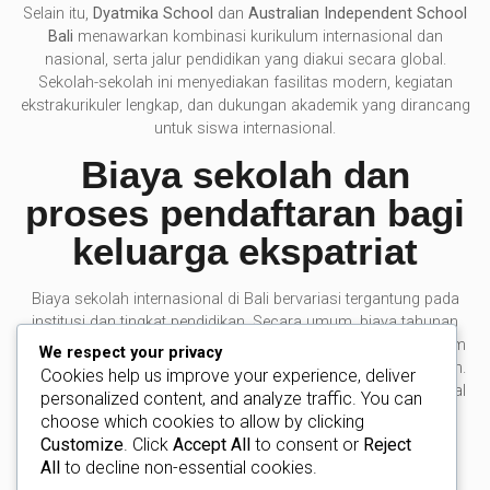
Selain itu,
Dyatmika School
dan
Australian Independent School
Bali
menawarkan kombinasi kurikulum internasional dan
nasional, serta jalur pendidikan yang diakui secara global.
Sekolah-sekolah ini menyediakan fasilitas modern, kegiatan
ekstrakurikuler lengkap, dan dukungan akademik yang dirancang
untuk siswa internasional.
Biaya sekolah dan
proses pendaftaran bagi
keluarga ekspatriat
Biaya sekolah internasional di Bali bervariasi tergantung pada
institusi dan tingkat pendidikan. Secara umum, biaya tahunan
berkisar antara
USD 8.000 hingga USD 25.000 per tahun
, belum
We respect your privacy
termasuk biaya pendaftaran, seragam, dan kegiatan tambahan.
Cookies help us improve your experience, deliver
Sekolah dengan program IB lengkap atau reputasi internasional
personalized content, and analyze traffic. You can
biasanya berada di kisaran biaya yang lebih tinggi.
choose which cookies to allow by clicking
Customize
. Click
Accept All
to consent or
Reject
Proses pendaftaran biasanya mencakup beberapa tahap,
All
to decline non-essential cookies.
termasuk pengajuan formulir aplikasi, penyerahan dokumen