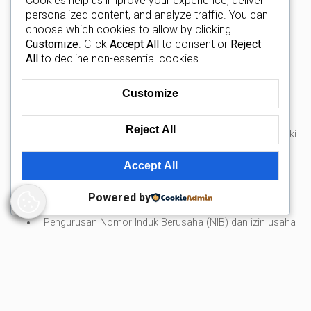
Cookies help us improve your experience, deliver
Layanan hukum utama
personalized content, and analyze traffic. You can
untuk investor asing di
choose which cookies to allow by clicking
Customize
. Click
Accept All
to consent or
Reject
Bali
All
to decline non-essential cookies.
Firma hukum yang berpengalaman biasanya menawarkan
Customize
layanan lengkap yang mencakup seluruh proses pendirian
perusahaan. Pendirian PT PMA merupakan langkah utama
Reject All
karena struktur ini memungkinkan investor asing untuk memiliki
dan menjalankan bisnis secara legal di Indonesia.
Accept All
Layanan yang umumnya tersedia meliputi:
Powered by
Registrasi perusahaan PT PMA dan akta pendirian
Pengurusan Nomor Induk Berusaha (NIB) dan izin usaha
Penyusunan kontrak bisnis dan perjanjian investasi
Konsultasi kepemilikan saham dan struktur hukum
Kepatuhan pajak dan dukungan hukum berkelanjutan