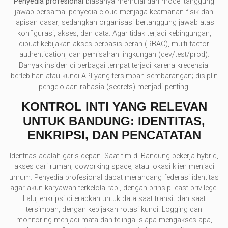
Penyedia profesional
biasanya memulai dari model tanggung
jawab bersama: penyedia cloud menjaga keamanan fisik dan
lapisan dasar, sedangkan organisasi bertanggung jawab atas
konfigurasi, akses, dan data. Agar tidak terjadi kebingungan,
dibuat kebijakan akses berbasis peran (RBAC), multi-factor
authentication, dan pemisahan lingkungan (dev/test/prod).
Banyak insiden di berbagai tempat terjadi karena kredensial
berlebihan atau kunci API yang tersimpan sembarangan; disiplin
pengelolaan rahasia (secrets) menjadi penting.
KONTROL INTI YANG RELEVAN
UNTUK BANDUNG: IDENTITAS,
ENKRIPSI, DAN PENCATATAN
Identitas adalah garis depan. Saat tim di Bandung bekerja hybrid,
akses dari rumah, coworking space, atau lokasi klien menjadi
umum. Penyedia profesional dapat merancang federasi identitas
agar akun karyawan terkelola rapi, dengan prinsip least privilege.
Lalu, enkripsi diterapkan untuk data saat transit dan saat
tersimpan, dengan kebijakan rotasi kunci. Logging dan
monitoring menjadi mata dan telinga: siapa mengakses apa,