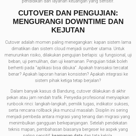
pendidikan dan layanan keuangan yang sensitif.
CUTOVER DAN PENGUJIAN:
MENGURANGI DOWNTIME DAN
KEJUTAN
Cutover adalah momen paling menegangkan: kapan sistem lama
dimatikan dan sistem cloud menjadi sumber utama. Untuk
menurunkan risiko, dilakukan pengujian berlapis: uji fungsional, uji
beban, uji pemulihan, dan uji keamanan. Pengujian tidak boleh
berhenti pada “aplikasi bisa dibuka”. Apakah transaksi tercatat
benar? Apakah laporan harian konsisten? Apakah integrasi ke
sistem pihak ketiga tetap berjalan?
Dalam banyak kasus di Bandung, cutover dilakukan di akhir
pekan atau jam rendah trafik. Penyedia profesional menyiapkan
runbook rinci: langkah-langkah, pemilik tugas, indikator sukses,
serta rencana rollback jika muncul masalah. Disiplin ini sering
menjadi pembeda antara migrasi yang tenang dan migrasi yang
menimbulkan gangguan berkepanjangan. Setelah pendekatan
teknis mapan, pembahasan biasanya bergeser ke aspek yang
paling sensitif:
keamanan data
dan tata kelola.