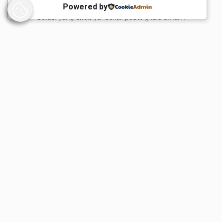
Powered by
diterapkan secara lokal di Bandung—tanpa bergantung pada
solusi yang sifatnya “sekali pasang lalu aman”.
Salah satu studi kasus yang sering ditemui: organisasi
mengaktifkan backup, tetapi tidak pernah menguji restore. Saat
terjadi kesalahan penghapusan data, proses pemulihan gagal
karena izin atau format tidak sesuai. Penyedia profesional
biasanya memasukkan “game day” pemulihan: simulasi insiden
untuk memastikan prosedur berjalan. Pendekatan ini memperkuat
kesiapan, bukan hanya kepatuhan dokumen. Dengan fondasi
keamanan dan tata kelola yang kuat, organisasi Bandung dapat
melangkah ke tahap berikutnya: mengoptimalkan biaya dan
kinerja agar cloud benar-benar memberi nilai.
Video berikut membantu memahami praktik dasar keamanan
cloud, termasuk konfigurasi yang sering menjadi sumber
masalah jika diabaikan.
Optimalisasi biaya,
kinerja, dan keandalan