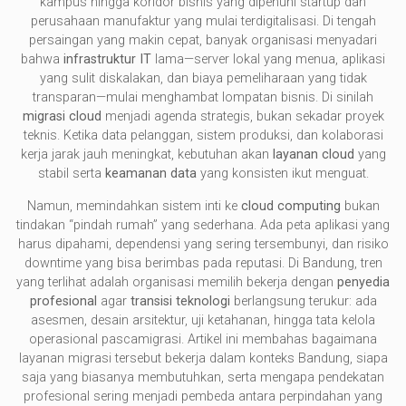
kampus hingga koridor bisnis yang dipenuhi startup dan
perusahaan manufaktur yang mulai terdigitalisasi. Di tengah
persaingan yang makin cepat, banyak organisasi menyadari
bahwa
infrastruktur IT
lama—server lokal yang menua, aplikasi
yang sulit diskalakan, dan biaya pemeliharaan yang tidak
transparan—mulai menghambat lompatan bisnis. Di sinilah
migrasi cloud
menjadi agenda strategis, bukan sekadar proyek
teknis. Ketika data pelanggan, sistem produksi, dan kolaborasi
kerja jarak jauh meningkat, kebutuhan akan
layanan cloud
yang
stabil serta
keamanan data
yang konsisten ikut menguat.
Namun, memindahkan sistem inti ke
cloud computing
bukan
tindakan “pindah rumah” yang sederhana. Ada peta aplikasi yang
harus dipahami, dependensi yang sering tersembunyi, dan risiko
downtime yang bisa berimbas pada reputasi. Di Bandung, tren
yang terlihat adalah organisasi memilih bekerja dengan
penyedia
profesional
agar
transisi teknologi
berlangsung terukur: ada
asesmen, desain arsitektur, uji ketahanan, hingga tata kelola
operasional pascamigrasi. Artikel ini membahas bagaimana
layanan migrasi tersebut bekerja dalam konteks Bandung, siapa
saja yang biasanya membutuhkan, serta mengapa pendekatan
profesional sering menjadi pembeda antara perpindahan yang