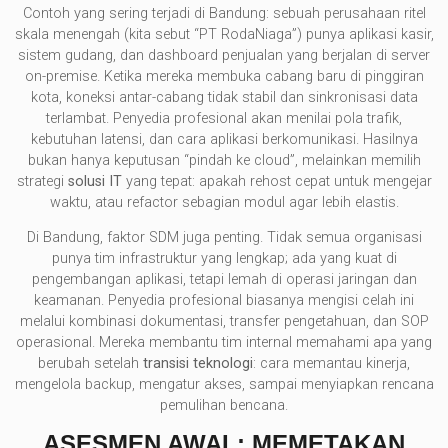
Contoh yang sering terjadi di Bandung: sebuah perusahaan ritel
skala menengah (kita sebut “PT RodaNiaga”) punya aplikasi kasir,
sistem gudang, dan dashboard penjualan yang berjalan di server
on-premise. Ketika mereka membuka cabang baru di pinggiran
kota, koneksi antar-cabang tidak stabil dan sinkronisasi data
terlambat. Penyedia profesional akan menilai pola trafik,
kebutuhan latensi, dan cara aplikasi berkomunikasi. Hasilnya
bukan hanya keputusan “pindah ke cloud”, melainkan memilih
strategi
solusi IT
yang tepat: apakah rehost cepat untuk mengejar
waktu, atau refactor sebagian modul agar lebih elastis.
Di Bandung, faktor SDM juga penting. Tidak semua organisasi
punya tim infrastruktur yang lengkap; ada yang kuat di
pengembangan aplikasi, tetapi lemah di operasi jaringan dan
keamanan. Penyedia profesional biasanya mengisi celah ini
melalui kombinasi dokumentasi, transfer pengetahuan, dan SOP
operasional. Mereka membantu tim internal memahami apa yang
berubah setelah
transisi teknologi
: cara memantau kinerja,
mengelola backup, mengatur akses, sampai menyiapkan rencana
pemulihan bencana.
ASESMEN AWAL: MEMETAKAN