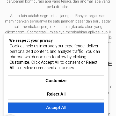
perubahan konfigurasi apa yang terjadi, dan anomali apa yang
perlu ditindak.
Aspek lain adalah segmentasi jaringan. Banyak organisasi
memindahkan semuanya ke satu jaringan besar dan baru sadar
sulit membatasi pergerakan lateral jika ada akun yang
dikompromi. Segmentasi—misalnya memisahkan aplikasi publik
dari database internal—membantu membatasi dampak insiden. Di
We respect your privacy
kota seperti Bandung, di mana ekosistem vendor dan freelancer
Cookies help us improve your experience, deliver
cukup aktif, kontrol akses untuk pihak ketiga juga perlu jelas:
personalized content, and analyze traffic. You can
akses sementara, audit trail, dan proses offboarding.
choose which cookies to allow by clicking
Customize
. Click
Accept All
to consent or
Reject
MENAUTKAN KEAMANAN SIBER KE
All
to decline non-essential cookies.
OPERASI HARIAN
Customize
Keamanan yang baik tidak berhenti di desain. Ia harus hidup di
operasi harian: patching terjadwal, pemindaian kerentanan, dan uji
pemulihan berkala. Dalam konteks Indonesia, literasi keamanan
Reject All
siber terus membaik, tetapi tantangan phishing dan kebocoran
panduan
kredensial masih nyata. Referensi edukatif seperti
Accept All
keamanan siber untuk perspektif operasional
bisa
membantu pembaca memahami praktik umum yang kemudian